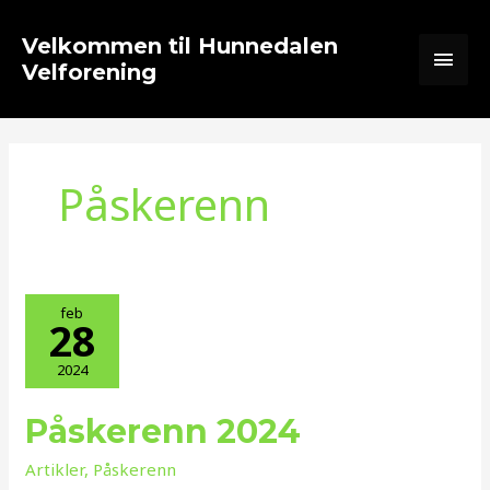
Hopp
Hov
rett
Velkommen til Hunnedalen
til
Velforening
innholdet
Påskerenn
feb
28
2024
Påskerenn 2024
Påskerenn
2024
Artikler
,
Påskerenn