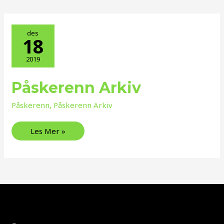
des
18
2019
Påskerenn Arkiv
Påskerenn
Arkiv
Påskerenn
,
Påskerenn Arkiv
Les Mer »