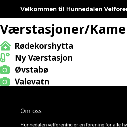
Hopp
Velkommen til Hunnedalen Velfore
rett
til
innholdet
Værstasjoner/Kame
Rødekorshytta
Ny Værstasjon
Øvstabø
Valevatn
Om oss
Hunnedalen velforening er en forening for alle hy