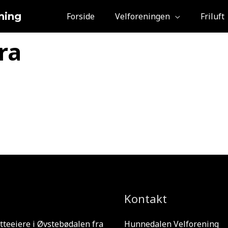
ning
Forside
Velforeningen
Friluft
ra
Kontakt
tteeiere i Øvstebødalen fra
Hunnedalen Velforening