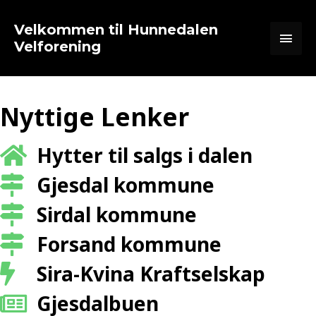
Hopp
Hov
rett
Velkommen til Hunnedalen
til
Velforening
innholdet
Nyttige Lenker
Hytter til salgs i dalen
Gjesdal kommune
Sirdal kommune
Forsand kommune
Sira-Kvina Kraftselskap
Gjesdalbuen