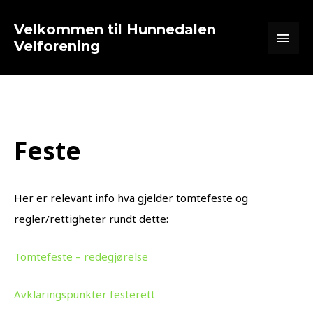
Hopp
Hov
rett
Velkommen til Hunnedalen
til
Velforening
innholdet
Feste
Her er relevant info hva gjelder tomtefeste og
regler/rettigheter rundt dette:
Tomtefeste – redegjørelse
Avklaringspunkter festerett