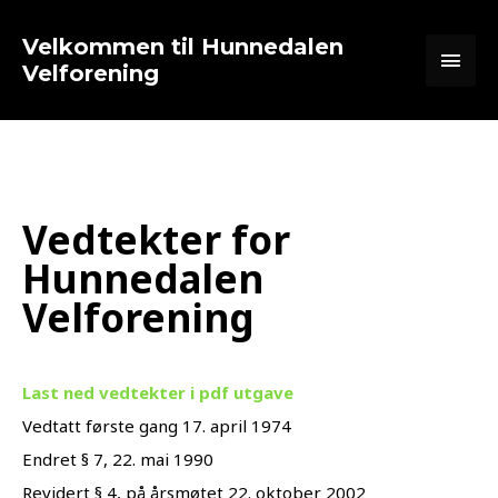
Hopp
Hov
rett
Velkommen til Hunnedalen
til
Velforening
innholdet
Vedtekter for
Hunnedalen
Velforening
Last ned vedtekter i pdf utgave
Vedtatt første gang 17. april 1974
Endret § 7, 22. mai 1990
Revidert § 4, på årsmøtet 22. oktober 2002