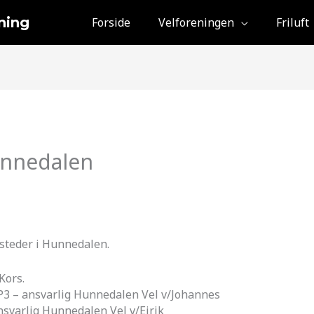
ning
Forside
Velforeningen
Friluft
unnedalen
 steder i Hunnedalen.
Kors.
P3 – ansvarlig Hunnedalen Vel v/Johannes
nsvarlig Hunnedalen Vel v/Eirik