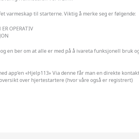
ffet varmeskap til starterne. Viktig å merke seg er følgende:
 ER OPERATIV
SJON
g en ber om at alle er med på å ivareta funksjonell bruk og
te ned app’en «Hjelp113» Via denne får man en direkte kontak
ersikt over hjertestartere (hvor våre også er registrert)