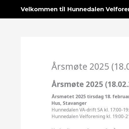
Hopp
Velkommen til Hunnedalen Velfore
rett
til
innholdet
Årsmøte 2025 (18.
Årsmøte 2025 (18.02.
Årsmøtet 2025 tirsdag 18. februa
Hus, Stavanger
Hunnedalen VA-drift SA kl. 17:00-19:
Hunnedalen Velforening kl. 19:00-2