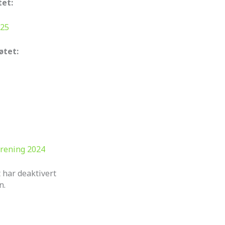
tet:
025
øtet:
rening 2024
 har deaktivert
n.