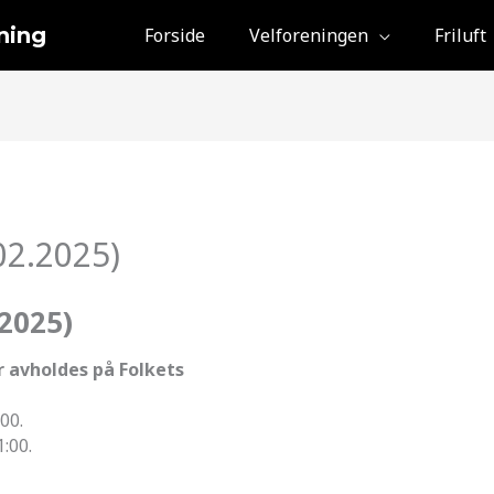
ning
Forside
Velforeningen
Friluft
02.2025)
2025)
r avholdes på Folkets
00.
1:00.