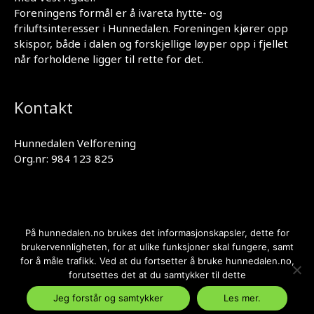
Foreningens formål er å ivareta hytte- og
friluftsinteresser i Hunnedalen. Foreningen kjører opp
skispor, både i dalen og forskjellige løyper opp i fjellet
når forholdene ligger til rette for det.
Kontakt
Hunnedalen Velforening
Org.nr: 984 123 825
På hunnedalen.no brukes det informasjonskapsler, dette for
Personvernerklæring
brukervennligheten, for at ulike funksjoner skal fungere, samt
for å måle trafikk. Ved at du fortsetter å bruke hunnedalen.no,
Kopirett © 2026 Hunnedalen Velforening | Bygd og
forutsettes det at du samtykker til dette
drevet av
Gartit Creative AS
Jeg forstår og samtykker
Les mer.