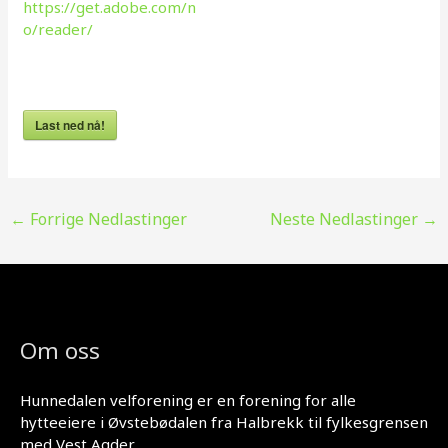
https://get.adobe.com/n
o/reader/
Last ned nå!
←
Forrige Nedlastinger
Neste Nedlastinger
→
Om oss
Hunnedalen velforening er en forening for alle
hytteeiere i Øvstebødalen fra Halbrekk til fylkesgrensen
med Vest Agder.