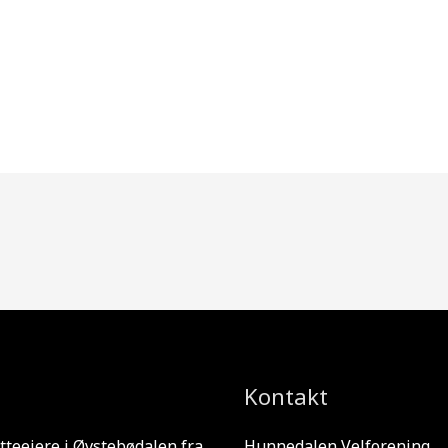
Kontakt
tteeiere i Øvstebødalen fra
Hunnedalen Velforening