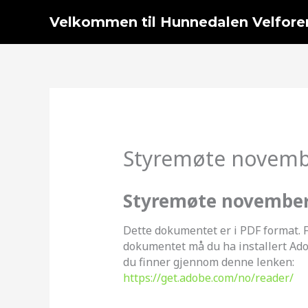
Hopp
Velkommen til Hunnedalen Velfore
rett
til
innholdet
Styremøte novemb
Styremøte november
Dette dokumentet er i PDF format. F
dokumentet må du ha installert Ad
du finner gjennom denne lenken:
https://get.adobe.com/no/reader/