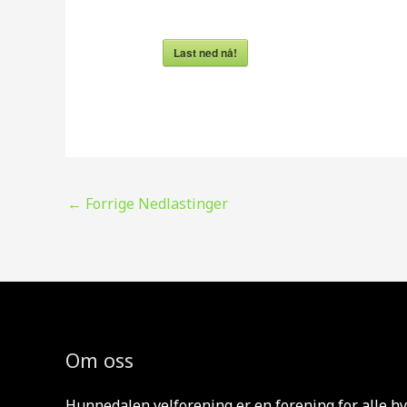
Last ned nå!
←
Forrige Nedlastinger
Om oss
Hunnedalen velforening er en forening for alle hy