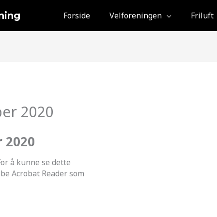
ning
Forside
Velforeningen
Friluft
er 2020
 2020
or å kunne se dette
obe Acrobat Reader som