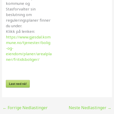
kommune og
Stasforvalter sin
beslutning om
reguleringsplaner finner
du under.
Klikk på lenken:
https://www.gjesdal.kom
mune.no/tjenester/bolig
-og-
eiendom/planer/arealpla
ner/fritidsboliger/
Last ned nå!
←
Forrige Nedlastinger
Neste Nedlastinger
→