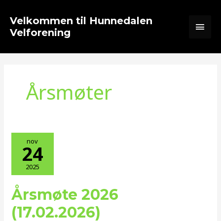
Hopp
Hov
rett
Velkommen til Hunnedalen
til
Velforening
innholdet
Årsmøter
nov
24
2025
Årsmøte 2026
Årsmøte
2026
(17.02.2026)
(17.02.2026)