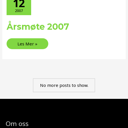
12
2007
Årsmøte 2007
Årsmøte
2007
Les Mer »
No more posts to show.
Om oss