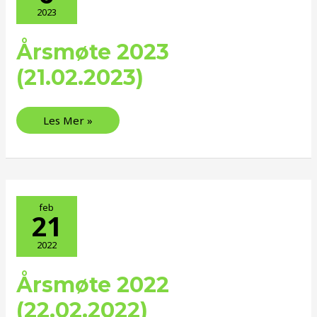
2023
Årsmøte 2023
Årsmøte
2023
(21.02.2023)
(21.02.2023)
Les Mer »
feb
21
2022
Årsmøte 2022
Årsmøte
2022
(22.02.2022)
(22.02.2022)